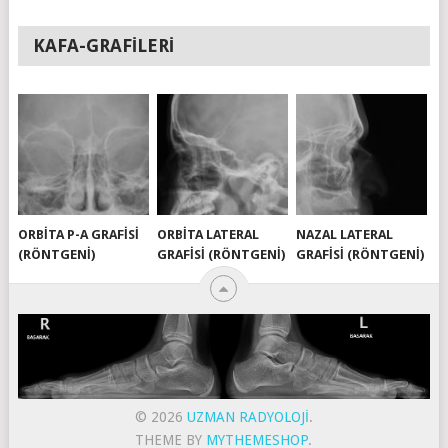
KAFA-GRAFILERI
ORBITA P-A GRAFISI
ORBITA LATERAL
NAZAL LATERAL
(RÖNTGENI)
GRAFISI (RÖNTGENI)
GRAFISI (RÖNTGENI)
© 2026
UZMAN RADYOLOJI
.
THEME BY
MYTHEMESHOP
.