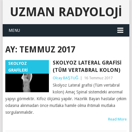
UZMAN RADYOLOJI
MENU
AY:
TEMMUZ 2017
SKOLYOZ LATERAL GRAFISI
SKOLYOZ
(TÜM VERTABRAL KOLON)
GRAFİLERİ
Olcay BAŞTUĞ
|
16 Temmuz 2017
Skolyoz Lateral grafisi (Tüm vertabral
kolon) Amaç Spinal sistemdeki anormal
yapıyı görmektir. Kifoz ölçümü yapılır. Hazırlık Bayan hastalar çekim
odasına alınmadan önce mutlaka hamile olma ihtimali mutlaka
sorgulanmalıdır.
Read More