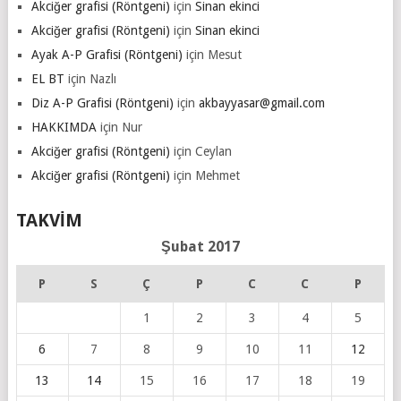
Akciğer grafisi (Röntgeni)
için
Sinan ekinci
Akciğer grafisi (Röntgeni)
için
Sinan ekinci
Ayak A-P Grafisi (Röntgeni)
için
Mesut
EL BT
için
Nazlı
Diz A-P Grafisi (Röntgeni)
için
akbayyasar@gmail.com
HAKKIMDA
için
Nur
Akciğer grafisi (Röntgeni)
için
Ceylan
Akciğer grafisi (Röntgeni)
için
Mehmet
TAKVIM
Şubat 2017
P
S
Ç
P
C
C
P
1
2
3
4
5
6
7
8
9
10
11
12
13
14
15
16
17
18
19