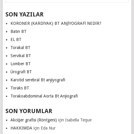
SON YAZILAR
KORONER (KARDİYAK) BT ANJİYOGRAFİ NEDİR?
Batın BT
EL BT
Torakal BT
Servikal BT
Lomber BT
Ürografi BT
Karotid serebral Bt anjiyografi
Toraks BT
Torakoabdominal Aorta Bt Anjiografi
SON YORUMLAR
Akciğer grafisi (Röntgeni)
için
Isabella Teque
HAKKIMDA
için
Eda Nur