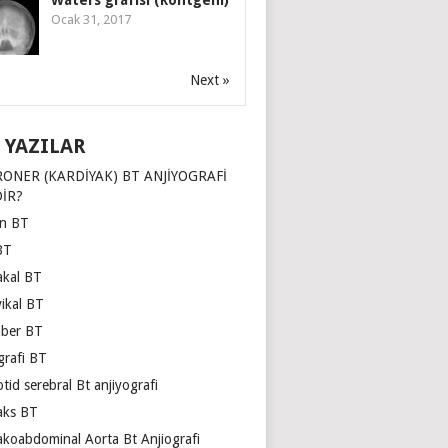
Waters grafisi (Röntgeni)
Ocak 31, 2017
Next »
 YAZILAR
ONER (KARDİYAK) BT ANJİYOGRAFİ
İR?
ın BT
BT
akal BT
vikal BT
ber BT
grafi BT
tid serebral Bt anjiyografi
aks BT
akoabdominal Aorta Bt Anjiografi