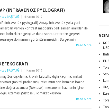
İVP (INTRAVENÖZ PYELOGRAFI)
lcay BAŞTUĞ
|
4 Kasım 2017
VP (intravenöz pyelografi) Amaç: İntravenöz yolla yani
amardan verilen kontrast maddenin belli zaman aralıkları ile
nce böbreklere gelişi ve daha sonra üreterden geçerek
SON
esaneye dolmasının görüntülenmesidir. Bu çekimin
KOR
Read More
NED
Bat
EL 
DEFEKOGRAFI
Tor
lcay BAŞTUĞ
|
1 Kasım 2017
Ser
maç Zor dışkılama, kronik kabızlık, dışkı kaçırma, makat
Lom
arkması (Rektal prolapsus), rektumun son kısmının hazne
Üro
çine doğru uzaması (Rektosel), mesanenin haznenin içine
oğru uzaması (Sistosel), iç makat kasında
Karo
Read More
Tor
Tor