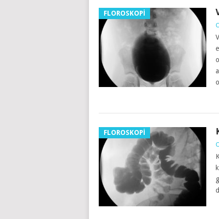
FLOROSKOPİ
O
V
e
o
a
o
FLOROSKOPİ
O
K
k
g
d