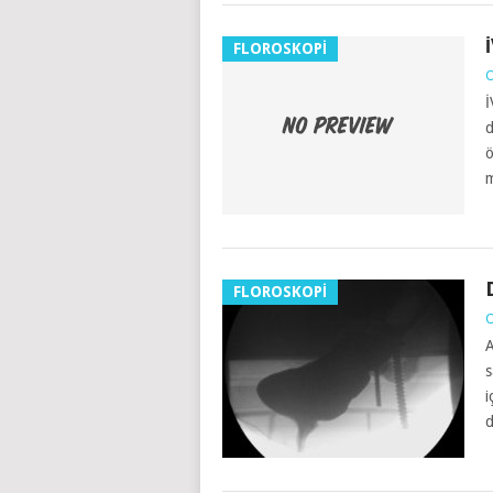
FLOROSKOPİ
O
İ
d
ö
m
FLOROSKOPİ
O
A
s
i
d