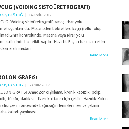
VCUG (VOIDING SISTOÜRETROGRAFI)
lcay BAŞTUĞ
|
14 Aralık 2017
CUG (Voiding sistoüretrografi) Amaç İdrar yolu
nfeksiyonlarında, Mesaneden böbreklere kaçış (reflu) olup
lmadığının kontrolünde, Mesane veya idrar yolu
nomalilerinde bu tetkik yapılır. Hazırlık Bayan hastalar çekim
dasına alınmadan
Read More
KOLON GRAFISI
lcay BAŞTUĞ
|
6 Aralık 2017
OLON GRAFİSİ Amaç Zor dışkılama, kronik kabızlık, polip,
olit, tümör, darlık ve divertikül tanısı için çekilir. Hazırlık Kolon
rafisi çekim öncesinde bağırsağın temizlenmesi ve çekimin
aha kaliteli yapılması
Read More