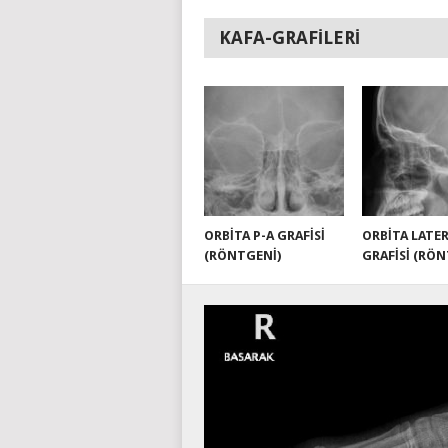
KAFA-GRAFILERI
ORBITA P-A GRAFISI
ORBITA LATE
(RÖNTGENI)
GRAFISI (RÖN