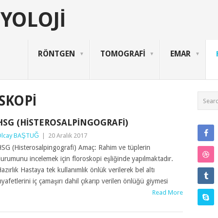
YOLOJI
RÖNTGEN
TOMOGRAFİ
EMAR
SKOPİ
HSG (HISTEROSALPINGOGRAFI)
lcay BAŞTUĞ
|
20 Aralık 2017
SG (Histerosalpingografi) Amaç: Rahim ve tüplerin
urumunu incelemek için floroskopi eşliğinde yapılmaktadır.
azırlık Hastaya tek kullanımlık önlük verilerek bel altı
ıyafetlerini iç çamaşırı dahil çıkarıp verilen önlüğü giymesi
Read More