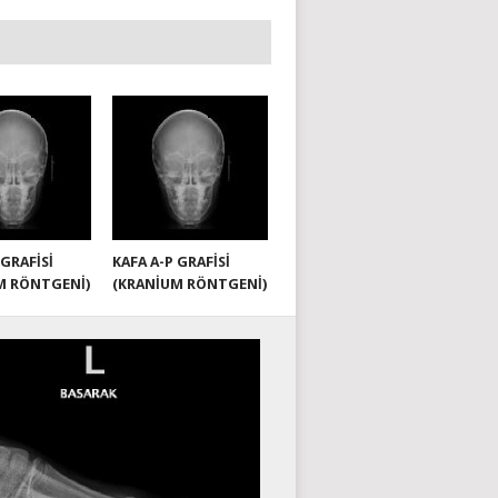
 GRAFISI
KAFA A-P GRAFISI
M RÖNTGENI)
(KRANIUM RÖNTGENI)