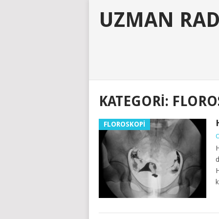
UZMAN RAD
KATEGORI:
FLORO
FLOROSKOPİ
O
H
d
H
k