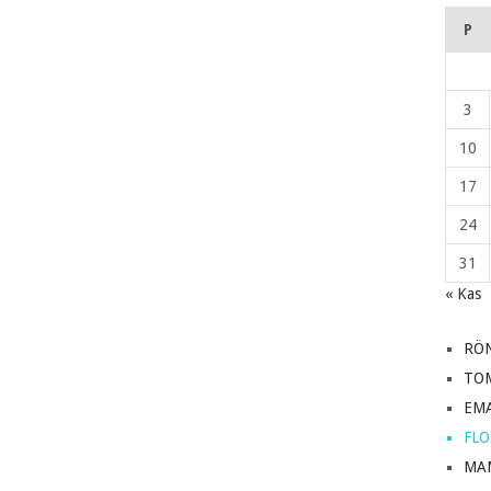
P
3
10
17
24
31
« Kas
RÖ
TO
EM
FL
MA