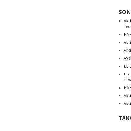
SON
Akci
Teq
HA
Akci
Akci
Aya
EL 
Diz 
akb
HA
Akci
Akci
TAK