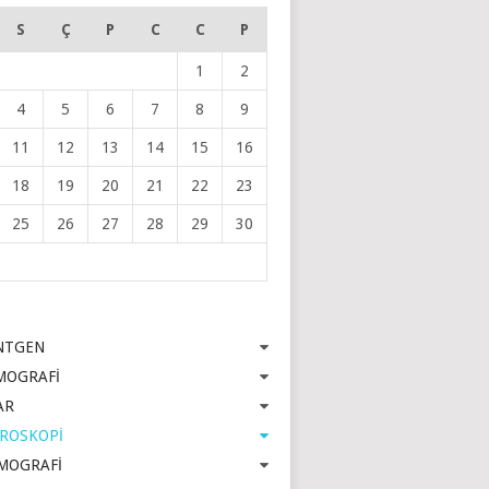
S
Ç
P
C
C
P
1
2
4
5
6
7
8
9
11
12
13
14
15
16
18
19
20
21
22
23
25
26
27
28
29
30
NTGEN
MOGRAFİ
AR
OROSKOPİ
MOGRAFİ