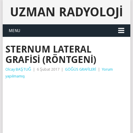
UZMAN RADYOLOJI
MENU
STERNUM LATERAL
GRAFISI (RÖNTGENI)
Olcay BAŞTUĞ
|
6 Şubat 2017
|
GÖĞÜS GRAFİLERİ
|
Yorum
yapılmamış