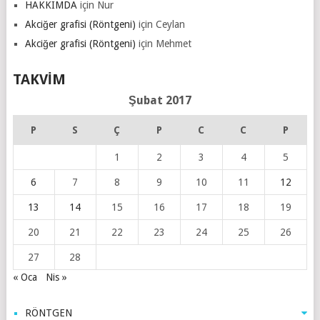
HAKKIMDA
için
Nur
Akciğer grafisi (Röntgeni)
için
Ceylan
Akciğer grafisi (Röntgeni)
için
Mehmet
TAKVIM
Şubat 2017
P
S
Ç
P
C
C
P
1
2
3
4
5
6
7
8
9
10
11
12
13
14
15
16
17
18
19
20
21
22
23
24
25
26
27
28
« Oca
Nis »
RÖNTGEN