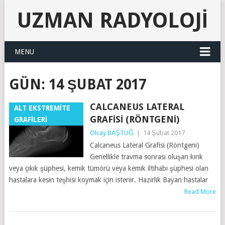
UZMAN RADYOLOJI
MENU
GÜN:
14 ŞUBAT 2017
CALCANEUS LATERAL
ALT EKSTREMİTE
GRAFISI (RÖNTGENI)
GRAFİLERİ
Olcay BAŞTUĞ
|
14 Şubat 2017
Calcaneus Lateral Grafisi (Röntgeni)
Genellikle travma sonrası oluşan kırık
veya çıkık şüphesi, kemik tümörü veya kemik iltihabı şüphesi olan
hastalara kesin teşhisi koymak için istenir. Hazırlık Bayan hastalar
Read More