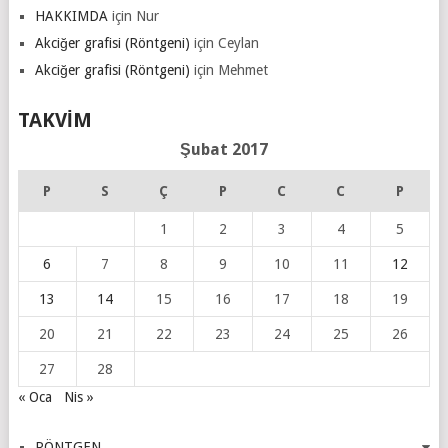
HAKKIMDA
için
Nur
Akciğer grafisi (Röntgeni)
için
Ceylan
Akciğer grafisi (Röntgeni)
için
Mehmet
TAKVIM
Şubat 2017
P
S
Ç
P
C
C
P
1
2
3
4
5
6
7
8
9
10
11
12
13
14
15
16
17
18
19
20
21
22
23
24
25
26
27
28
« Oca
Nis »
RÖNTGEN