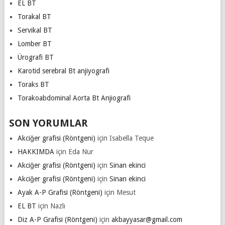
EL BT
Torakal BT
Servikal BT
Lomber BT
Ürografi BT
Karotid serebral Bt anjiyografi
Toraks BT
Torakoabdominal Aorta Bt Anjiografi
SON YORUMLAR
Akciğer grafisi (Röntgeni)
için
Isabella Teque
HAKKIMDA
için
Eda Nur
Akciğer grafisi (Röntgeni)
için
Sinan ekinci
Akciğer grafisi (Röntgeni)
için
Sinan ekinci
Ayak A-P Grafisi (Röntgeni)
için
Mesut
EL BT
için
Nazlı
Diz A-P Grafisi (Röntgeni)
için
akbayyasar@gmail.com