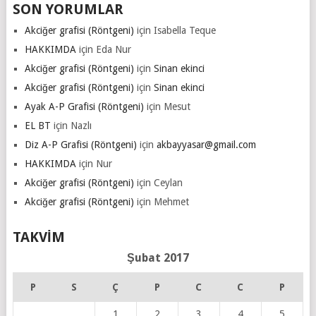
SON YORUMLAR
Akciğer grafisi (Röntgeni)
için
Isabella Teque
HAKKIMDA
için
Eda Nur
Akciğer grafisi (Röntgeni)
için
Sinan ekinci
Akciğer grafisi (Röntgeni)
için
Sinan ekinci
Ayak A-P Grafisi (Röntgeni)
için
Mesut
EL BT
için
Nazlı
Diz A-P Grafisi (Röntgeni)
için
akbayyasar@gmail.com
HAKKIMDA
için
Nur
Akciğer grafisi (Röntgeni)
için
Ceylan
Akciğer grafisi (Röntgeni)
için
Mehmet
TAKVIM
Şubat 2017
P
S
Ç
P
C
C
P
1
2
3
4
5