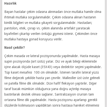
Hazırlık
Bayan hastalar çekim odasına alınmadan önce mutlaka hamile olma
ihtimali mutlaka sorgulanmalıdır. Çekim odasına alınan hastanın
kimlik bilgileri ve mutlaka şikayeti sorgulanmalıdır. Hastadan;
pantolon, etek, çorap vs. çekim alanında artefakt yaratacak
kıyafetleri çıkartıp verilen önlüğü giymesi istenir. Çekimden önce
mutlaka hastaya gonad koruyucu verilir.
Nasıl çekilir?
Çekim masada ve lateral pozisyonunda yapılmalıdır. Hasta masaya
supin pozisyonda (sırt üstü) yatar. Diz ve ayak bileği ekleminide
içine alacak ölçüde kaset (35X43) veya dedektör seçimi yapılmalıdır.
Tüp kaset mesafesi 100 cm olmalıdır. İstenen tarafın lateral yüzü
filme değecek şekilde hasta yan çevrilir. Malleoller üst üste gelmeli
ve patella filme dik olmalıdır. Dize hafif fleksiyon yaptırılır. Diğer
taraf bacak mümkün olduğunca yana doğru açtırılıp masaya
bastirilarak destek olması sağlanır. Santralizasyon crurisin tam
ortasına filme dik yapılmalıdır. Hasta pozisyonu ayarlanıp gerekli
ölçülerde kolimasyon yapıldıktan sonra hastaya hareket etmemesi