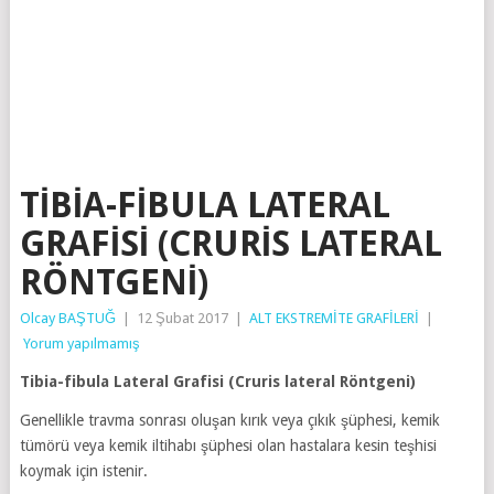
TIBIA-FIBULA LATERAL
GRAFISI (CRURIS LATERAL
RÖNTGENI)
Olcay BAŞTUĞ
|
12 Şubat 2017
|
ALT EKSTREMİTE GRAFİLERİ
|
Yorum yapılmamış
Tibia-fibula Lateral Grafisi (Cruris lateral Röntgeni)
Genellikle travma sonrası oluşan kırık veya çıkık şüphesi, kemik
tümörü veya kemik iltihabı şüphesi olan hastalara kesin teşhisi
koymak için istenir.