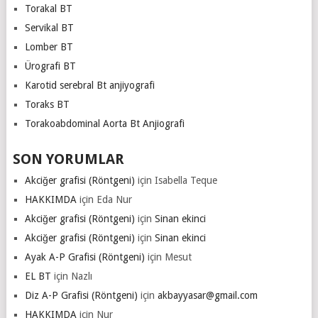
Torakal BT
Servikal BT
Lomber BT
Ürografi BT
Karotid serebral Bt anjiyografi
Toraks BT
Torakoabdominal Aorta Bt Anjiografi
SON YORUMLAR
Akciğer grafisi (Röntgeni)
için
Isabella Teque
HAKKIMDA
için
Eda Nur
Akciğer grafisi (Röntgeni)
için
Sinan ekinci
Akciğer grafisi (Röntgeni)
için
Sinan ekinci
Ayak A-P Grafisi (Röntgeni)
için
Mesut
EL BT
için
Nazlı
Diz A-P Grafisi (Röntgeni)
için
akbayyasar@gmail.com
HAKKIMDA
için
Nur