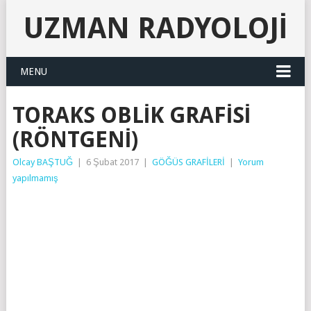
UZMAN RADYOLOJI
MENU
TORAKS OBLIK GRAFISI
(RÖNTGENI)
Olcay BAŞTUĞ
|
6 Şubat 2017
|
GÖĞÜS GRAFİLERİ
|
Yorum
yapılmamış