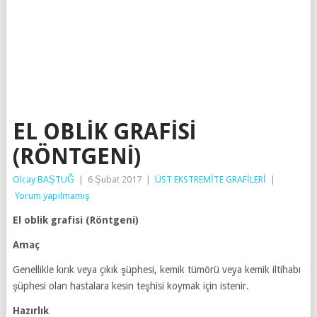
EL OBLIK GRAFISI
(RÖNTGENI)
Olcay BAŞTUĞ
|
6 Şubat 2017
|
ÜST EKSTREMİTE GRAFİLERİ
|
Yorum yapılmamış
El oblik grafisi (Röntgeni)
Amaç
Genellikle kırık veya çıkık şüphesi, kemik tümörü veya kemik iltihabı
şüphesi olan hastalara kesin teşhisi koymak için istenir.
Hazırlık