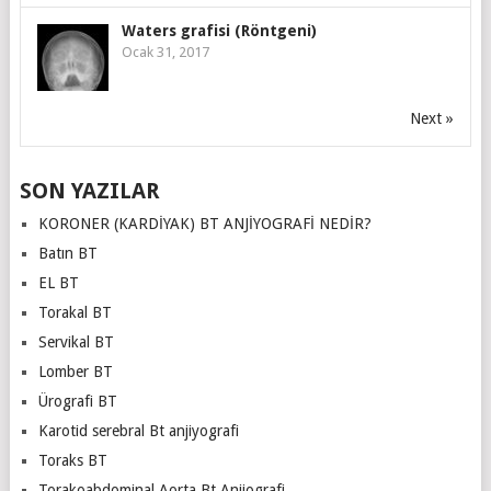
Waters grafisi (Röntgeni)
Ocak 31, 2017
Next »
SON YAZILAR
KORONER (KARDİYAK) BT ANJİYOGRAFİ NEDİR?
Batın BT
EL BT
Torakal BT
Servikal BT
Lomber BT
Ürografi BT
Karotid serebral Bt anjiyografi
Toraks BT
Torakoabdominal Aorta Bt Anjiografi