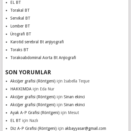
EL BT
Torakal BT
Servikal BT
Lomber BT
Ürografi BT
Karotid serebral Bt anjiyografi
Toraks BT
Torakoabdominal Aorta Bt Anjiografi
SON YORUMLAR
Akciğer grafisi (Röntgeni)
için
Isabella Teque
HAKKIMDA
için
Eda Nur
Akciğer grafisi (Röntgeni)
için
Sinan ekinci
Akciğer grafisi (Röntgeni)
için
Sinan ekinci
Ayak A-P Grafisi (Röntgeni)
için
Mesut
EL BT
için
Nazlı
Diz A-P Grafisi (Röntgeni)
için
akbayyasar@gmail.com