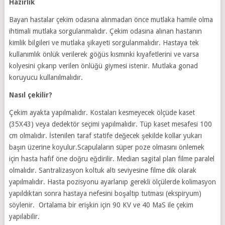
Hazırlık
Bayan hastalar çekim odasına alınmadan önce mutlaka hamile olma
ihtimali mutlaka sorgulanmalıdır. Çekim odasına alınan hastanın
kimlik bilgileri ve mutlaka şikayeti sorgulanmalıdır. Hastaya tek
kullanımlık önlük verilerek göğüs kısmınki kıyafetlerini ve varsa
kolyesini çıkarıp verilen önlüğü giymesi istenir. Mutlaka gonad
koruyucu kullanılmalıdır.
Nasıl çekilir?
Çekim ayakta yapılmalıdır. Kostaları kesmeyecek ölçüde kaset
(35X43) veya dedektör seçimi yapılmalıdır. Tüp kaset mesafesi 100
cm olmalıdır. İstenilen taraf statife değecek şekilde kollar yukarı
başın üzerine koyulur.Scapulaların süper poze olmasını önlemek
için hasta hafif öne doğru eğdirilir. Median sagital plan filme paralel
olmalıdır. Santralizasyon koltuk altı seviyesine filme dik olarak
yapılmalıdır. Hasta pozisyonu ayarlanıp gerekli ölçülerde kolimasyon
yapıldıktan sonra hastaya nefesini boşaltıp tutması (ekspiryum)
söylenir. Ortalama bir erişkin için 90 KV ve 40 MaS ile çekim
yapılabilir.