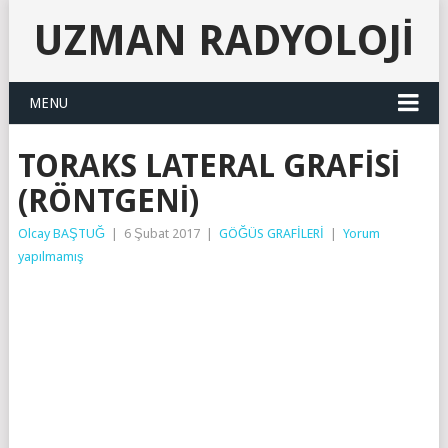
UZMAN RADYOLOJI
MENU
TORAKS LATERAL GRAFISI
(RÖNTGENI)
Olcay BAŞTUĞ
|
6 Şubat 2017
|
GÖĞÜS GRAFİLERİ
|
Yorum
yapılmamış