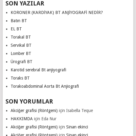
SON YAZILAR
KORONER (KARDİYAK) BT ANJİYOGRAFİ NEDİR?
Batın BT
EL BT
Torakal BT
Servikal BT
Lomber BT
Ürografi BT
Karotid serebral Bt anjiyografi
Toraks BT
Torakoabdominal Aorta Bt Anjiografi
SON YORUMLAR
Akciğer grafisi (Röntgeni)
için
Isabella Teque
HAKKIMDA
için
Eda Nur
Akciğer grafisi (Röntgeni)
için
Sinan ekinci
Akciğer grafisi (Röntgeni)
için
Sinan ekinci