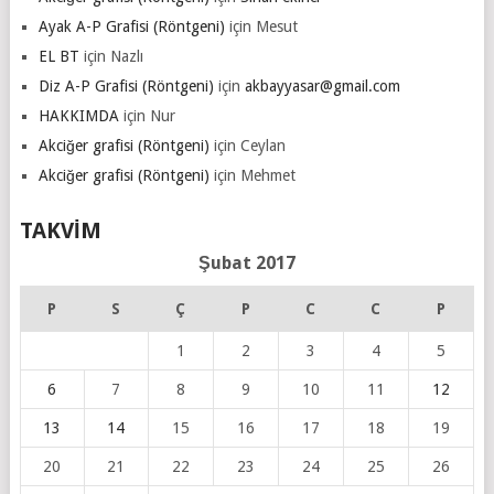
Ayak A-P Grafisi (Röntgeni)
için
Mesut
EL BT
için
Nazlı
Diz A-P Grafisi (Röntgeni)
için
akbayyasar@gmail.com
HAKKIMDA
için
Nur
Akciğer grafisi (Röntgeni)
için
Ceylan
Akciğer grafisi (Röntgeni)
için
Mehmet
TAKVIM
Şubat 2017
P
S
Ç
P
C
C
P
1
2
3
4
5
6
7
8
9
10
11
12
13
14
15
16
17
18
19
20
21
22
23
24
25
26