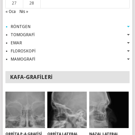
27
28
« Oca
Nis »
RÖNTGEN
TOMOGRAFİ
EMAR
FLOROSKOPİ
MAMOGRAFİ
KAFA-GRAFILERI
ORBITA P-A GRAFISI
ORBITA LATERAL
NAZAL LATERAL