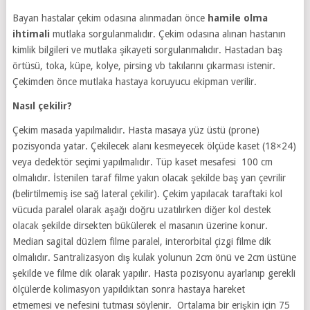
Bayan hastalar çekim odasına alınmadan önce
hamile olma
ihtimali
mutlaka sorgulanmalıdır. Çekim odasına alınan hastanın
kimlik bilgileri ve mutlaka şikayeti sorgulanmalıdır. Hastadan baş
örtüsü, toka, küpe, kolye, pirsing vb takılarını çıkarması istenir.
Çekimden önce mutlaka hastaya koruyucu ekipman verilir.
Nasıl çekilir?
Çekim masada yapılmalıdır. Hasta masaya yüz üstü (prone)
pozisyonda yatar. Çekilecek alanı kesmeyecek ölçüde kaset (18×24)
veya dedektör seçimi yapılmalıdır. Tüp kaset mesafesi 100 cm
olmalıdır. İstenilen taraf filme yakın olacak şekilde baş yan çevrilir
(belirtilmemiş ise sağ lateral çekilir). Çekim yapılacak taraftaki kol
vücuda paralel olarak aşağı doğru uzatılırken diğer kol destek
olacak şekilde dirsekten bükülerek el masanın üzerine konur.
Median sagital düzlem filme paralel, interorbital çizgi filme dik
olmalıdır. Santralizasyon dış kulak yolunun 2cm önü ve 2cm üstüne
şekilde ve filme dik olarak yapılır. Hasta pozisyonu ayarlanıp gerekli
ölçülerde kolimasyon yapıldıktan sonra hastaya hareket
etmemesi ve nefesini tutması söylenir. Ortalama bir erişkin için 75