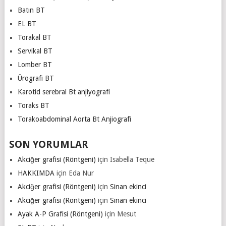
Batın BT
EL BT
Torakal BT
Servikal BT
Lomber BT
Ürografi BT
Karotid serebral Bt anjiyografi
Toraks BT
Torakoabdominal Aorta Bt Anjiografi
SON YORUMLAR
Akciğer grafisi (Röntgeni)
için
Isabella Teque
HAKKIMDA
için
Eda Nur
Akciğer grafisi (Röntgeni)
için
Sinan ekinci
Akciğer grafisi (Röntgeni)
için
Sinan ekinci
Ayak A-P Grafisi (Röntgeni)
için
Mesut