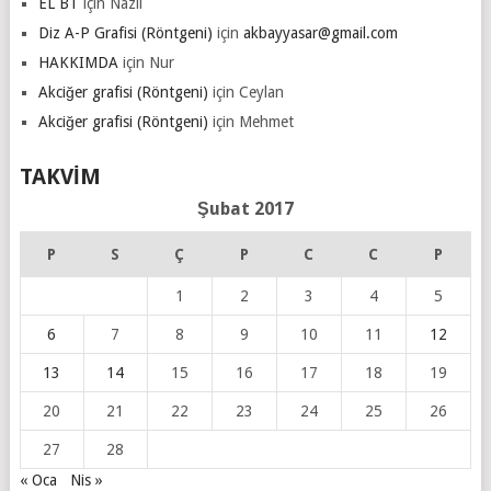
EL BT
için
Nazlı
Diz A-P Grafisi (Röntgeni)
için
akbayyasar@gmail.com
HAKKIMDA
için
Nur
Akciğer grafisi (Röntgeni)
için
Ceylan
Akciğer grafisi (Röntgeni)
için
Mehmet
TAKVIM
Şubat 2017
P
S
Ç
P
C
C
P
1
2
3
4
5
6
7
8
9
10
11
12
13
14
15
16
17
18
19
20
21
22
23
24
25
26
27
28
« Oca
Nis »