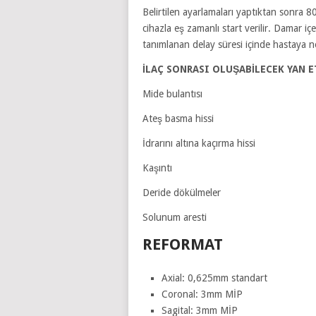
Belirtilen ayarlamaları yaptıktan sonra 
cihazla eş zamanlı start verilir. Damar i
tanımlanan delay süresi içinde hastaya n
İLAÇ SONRASI OLUŞABİLECEK YAN E
Mide bulantısı
Ateş basma hissi
İdrarını altına kaçırma hissi
Kaşıntı
Deride dökülmeler
Solunum aresti
REFORMAT
Axial: 0,625mm standart
Coronal: 3mm MİP
Sagital: 3mm MİP