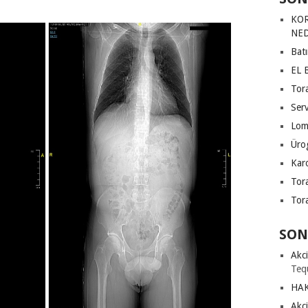
KOR
NED
Bat
EL 
Tor
Ser
Lom
Üro
Karo
Tor
Tor
SON
Akci
Teq
HA
Akci