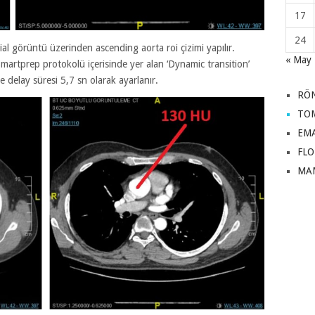
17
24
xial görüntü üzerinden ascending aorta roi çizimi yapılır.
« May
martprep protokolü içerisinde yer alan ‘Dynamic transition’
e delay süresi 5,7 sn olarak ayarlanır.
RÖ
TO
EM
FL
MA