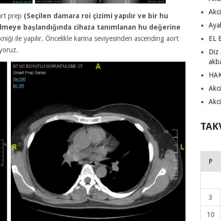
Akci
art prep
(Seçilen damara roi çizimi yapılır ve bir hu
Aya
rilmeye başlandığında cihaza tanımlanan hu değerine
niği ile yapılır. Öncelikle karina seviyesinden ascending aort
EL 
ıyoruz.
Diz 
akb
HA
Akci
Akci
TAK
P
3
10