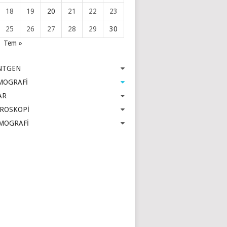
18
19
20
21
22
23
25
26
27
28
29
30
Tem »
NTGEN
MOGRAFİ
AR
OROSKOPİ
MOGRAFİ