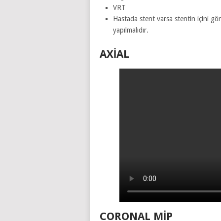
VRT
Hastada stent varsa stentin içini g
yapılmalıdır.
AXİAL
CORONAL Mİ
P