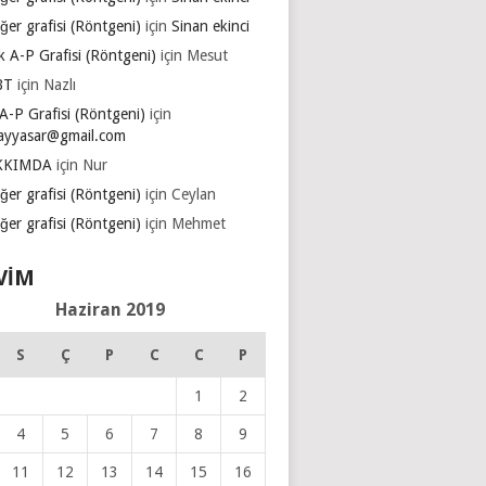
ğer grafisi (Röntgeni)
için
Sinan ekinci
k A-P Grafisi (Röntgeni)
için
Mesut
BT
için
Nazlı
A-P Grafisi (Röntgeni)
için
ayyasar@gmail.com
KKIMDA
için
Nur
ğer grafisi (Röntgeni)
için
Ceylan
ğer grafisi (Röntgeni)
için
Mehmet
VIM
Haziran 2019
S
Ç
P
C
C
P
1
2
4
5
6
7
8
9
11
12
13
14
15
16