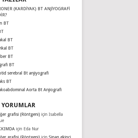
ONER (KARDİYAK) BT ANJİYOGRAFİ
İR?
ın BT
BT
akal BT
vikal BT
ber BT
grafi BT
tid serebral Bt anjiyografi
aks BT
akoabdominal Aorta Bt Anjiografi
 YORUMLAR
ğer grafisi (Röntgeni)
için
Isabella
ue
KKIMDA
için
Eda Nur
ğer grafisi (Röntgeni)
için
Sinan ekinci