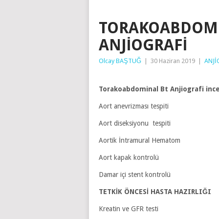
TORAKOABDOMI
ANJIOGRAFI
Olcay BAŞTUĞ
|
30 Haziran 2019
|
ANJİ
Torakoabdominal Bt Anjiografi inc
Aort anevrizması tespiti
Aort diseksiyonu tespiti
Aortik İntramural Hematom
Aort kapak kontrolü
Damar içi stent kontrolü
TETKİK ÖNCESİ HASTA HAZIRLIĞI
Kreatin ve GFR testi