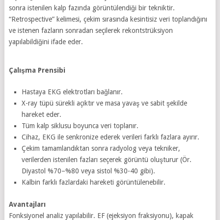
sonra istenilen kalp fazında görüntülendiği bir tekniktir.
“Retrospective” kelimesi, çekim sırasında kesintisiz veri toplandığını
ve istenen fazların sonradan seçilerek rekontstrüksiyon
yapılabildiğini ifade eder.
Çalışma Prensibi
Hastaya EKG elektrotları bağlanır.
X-ray tüpü sürekli açıktır ve masa yavaş ve sabit şekilde
hareket eder.
Tüm kalp siklusu boyunca veri toplanır.
Cihaz, EKG ile senkronize ederek verileri farklı fazlara ayırır.
Çekim tamamlandıktan sonra radyolog veya tekniker,
verilerden istenilen fazları seçerek görüntü oluşturur (Ör.
Diyastol %70–%80 veya sistol %30-40 gibi).
Kalbin farklı fazlardaki hareketi görüntülenebilir.
Avantajları
Fonksiyonel analiz yapılabilir. EF (ejeksiyon fraksiyonu), kapak