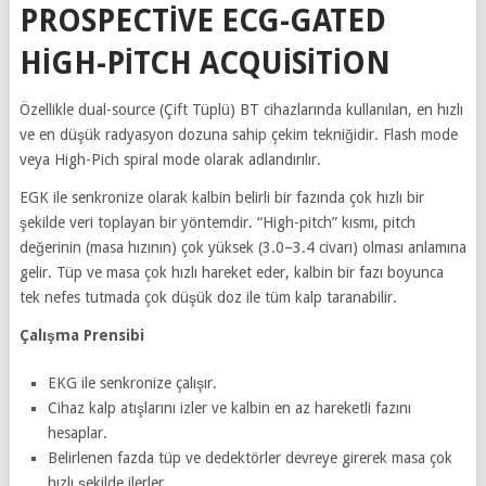
PROSPECTIVE ECG-GATED
HIGH-PITCH ACQUISITION
Özellikle dual-source (Çift Tüplü) BT cihazlarında kullanılan, en hızlı
ve en düşük radyasyon dozuna sahip çekim tekniğidir. Flash mode
veya High-Pich spiral mode olarak adlandırılır.
EGK ile senkronize olarak kalbin belirli bir fazında çok hızlı bir
şekilde veri toplayan bir yöntemdir. “High-pitch” kısmı, pitch
değerinin (masa hızının) çok yüksek (3.0–3.4 civarı) olması anlamına
gelir. Tüp ve masa çok hızlı hareket eder, kalbin bir fazı boyunca
tek nefes tutmada çok düşük doz ile tüm kalp taranabilir.
Çalışma Prensibi
EKG ile senkronize çalışır.
Cihaz kalp atışlarını izler ve kalbin en az hareketli fazını
hesaplar.
Belirlenen fazda tüp ve dedektörler devreye girerek masa çok
hızlı şekilde ilerler.