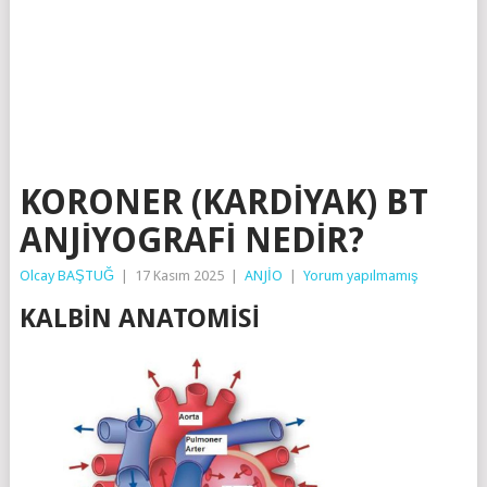
KORONER (KARDİYAK) BT
ANJİYOGRAFİ NEDİR?
Olcay BAŞTUĞ
|
17 Kasım 2025
|
ANJİO
|
Yorum yapılmamış
KALBİN ANATOMİSİ