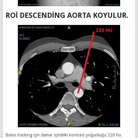
ROI DESCENDING AORTA KOYULUR.
Bolus tracking için damar içindeki kontrast yoğunluğu 220 hu