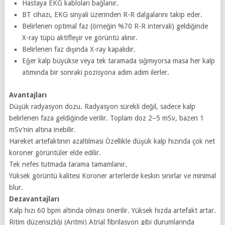
Hastaya EKG kabloları bağlanır.
BT cihazı, EKG sinyali üzerinden R-R dalgalarını takip eder.
Belirlenen optimal faz (örneğin %70 R-R intervali) geldiğinde
X-ray tüpü aktifleşir ve görüntü alınır.
Belirlenen faz dışında X-ray kapalıdır.
Eğer kalp büyükse veya tek taramada sığmıyorsa masa her kalp
atımında bir sonraki pozisyona adım adım ilerler.
Avantajları
Düşük radyasyon dozu. Radyasyon sürekli değil, sadece kalp
belirlenen faza geldiğinde verilir. Toplam doz 2–5 mSv, bazen 1
mSv’nin altına inebilir.
Hareket artefaktının azaltılması Özellikle düşük kalp hızında çok net
koroner görüntüler elde edilir.
Tek nefes tutmada tarama tamamlanır.
Yüksek görüntü kalitesi Koroner arterlerde keskin sınırlar ve minimal
blur.
Dezavantajları
Kalp hızı 60 bpm altında olması önerilir. Yüksek hızda artefakt artar.
Ritim düzensizliği (Aritmi) Atrial fibrilasyon gibi durumlarında