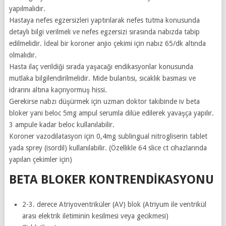
yapılmalıdır.
Hastaya nefes egzersizleri yaptırılarak nefes tutma konusunda
detaylı bilgi verilmeli ve nefes egzersizi sırasında nabızda tabip
edilmelidir. İdeal bir koroner anjio çekimi için nabız 65/dk altında
olmalıdır.
Hasta ilaç verildiği sırada yaşacağı endikasyonlar konusunda
mutlaka bilgilendirilmelidir. Mide bulantısı, sıcaklık basması ve
idrarını altına kaçırıyormuş hissi.
Gerekirse nabzı düşürmek için uzman doktor takibinde iv beta
bloker yani beloc 5mg ampul serumla dilüe edilerek yavaşça yapılır.
3 ampule kadar beloc kullanılabilir.
Koroner vazodilatasyon için 0,4mg sublingual nitrogliserin tablet
yada sprey (isordil) kullanılabilir. (Özellikle 64 slice ct cihazlarında
yapılan çekimler için)
BETA BLOKER KONTRENDIKASYONU
2-3. derece Atriyoventriküler (AV) blok (Atriyum ile ventrikül
arası elektrik iletiminin kesilmesi veya gecikmesi)