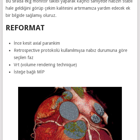
Bu sırada ekg monitör takibi yaparak kaçıncı saniyede nabzın stabil
hale geldiğini görüp çekim kalitesini artırmamıza yardım edecek ek
bir bilgide sağlamış oluruz.
REFORMAT
İnce kesit axial parankim
Retrospective protokolü kullanılmışsa nabız durumuna göre
seçilen faz
Vrt (volume rendering technique)
İsteğe bağlı MİP