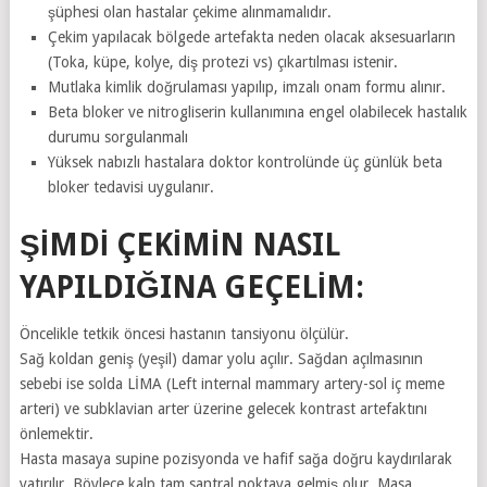
şüphesi olan hastalar çekime alınmamalıdır.
Çekim yapılacak bölgede artefakta neden olacak aksesuarların
(Toka, küpe, kolye, diş protezi vs) çıkartılması istenir.
Mutlaka kimlik doğrulaması yapılıp, imzalı onam formu alınır.
Beta bloker ve nitrogliserin kullanımına engel olabilecek hastalık
durumu sorgulanmalı
Yüksek nabızlı hastalara doktor kontrolünde üç günlük beta
bloker tedavisi uygulanır.
ŞIMDI ÇEKIMIN NASIL
YAPILDIĞINA GEÇELIM:
Öncelikle tetkik öncesi hastanın tansiyonu ölçülür.
Sağ koldan geniş (yeşil) damar yolu açılır. Sağdan açılmasının
sebebi ise solda LİMA (Left internal mammary artery-sol iç meme
arteri) ve subklavian arter üzerine gelecek kontrast artefaktını
önlemektir.
Hasta masaya supine pozisyonda ve hafif sağa doğru kaydırılarak
yatırılır. Böylece kalp tam santral noktaya gelmiş olur. Masa