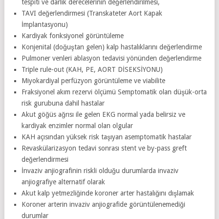
tespiti ve darlık derecelerinin değerlendirilmesi,
TAVI değerlendirmesi (Transkateter Aort Kapak
İmplantasyonu)
Kardiyak fonksiyonel görüntüleme
Konjenital (doğuştan gelen) kalp hastalıklarını değerlendirme
Pulmoner venleri ablasyon tedavisi yönünden değerlendirme
Triple rule-out (KAH, PE, AORT DİSEKSİYONU)
Miyokardiyal perfüzyon görüntüleme ve viabilite
Fraksiyonel akım rezervi ölçümü Semptomatik olan düşük-orta
risk gurubuna dahil hastalar
Akut göğüs ağrısı ile gelen EKG normal yada belirsiz ve
kardiyak enzimler normal olan olgular
KAH açısından yüksek risk taşıyan asemptomatik hastalar
Revaskülarizasyon tedavi sonrası stent ve by-pass greft
değerlendirmesi
İnvaziv anjiografinin riskli olduğu durumlarda invaziv
anjiografiye alternatif olarak
Akut kalp yetmezliğinde koroner arter hastalığını dışlamak
Koroner arterin invaziv anjiografide görüntülenemediği
durumlar