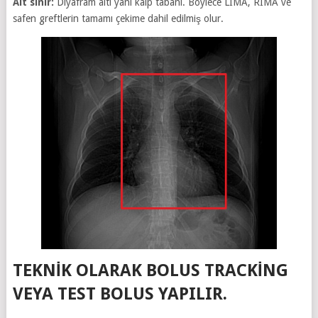
Alt sınır:
Diyafram altı yani kalp tabanı. Böylece LIMA, RIMA ve
safen greftlerin tamamı çekime dahil edilmiş olur.
TEKNIK OLARAK BOLUS TRACKING
VEYA TEST BOLUS YAPILIR.