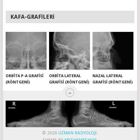
KAFA-GRAFILERI
ORBITA P-A GRAFISI
ORBITA LATERAL
NAZAL LATERAL
(RÖNTGENI)
GRAFISI (RÖNTGENI)
GRAFISI (RÖNTGENI)
© 2026
UZMAN RADYOLOJI
.
THEME BY
MYTHEMESHOP
.