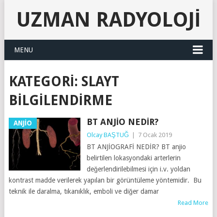
UZMAN RADYOLOJI
MENU
KATEGORI:
SLAYT
BILGILENDIRME
BT ANJIO NEDIR?
ANJİO
Olcay BAŞTUĞ
|
7 Ocak 2019
BT ANJİOGRAFİ NEDİR? BT anjio
belirtilen lokasyondaki arterlerin
değerlendirilebilmesi için i.v. yoldan
kontrast madde verilerek yapılan bir görüntüleme yöntemidir. Bu
teknik ile daralma, tıkanıklık, emboli ve diğer damar
Read More