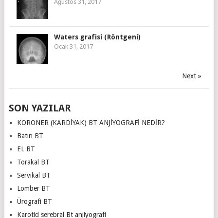
Ağustos 31, 2017
Waters grafisi (Röntgeni)
Ocak 31, 2017
Next »
SON YAZILAR
KORONER (KARDİYAK) BT ANJİYOGRAFİ NEDİR?
Batın BT
EL BT
Torakal BT
Servikal BT
Lomber BT
Ürografi BT
Karotid serebral Bt anjiyografi