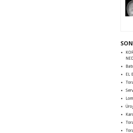
SON
KOR
NED
Bat
EL 
Tor
Ser
Lom
Üro
Karo
Tor
Tor