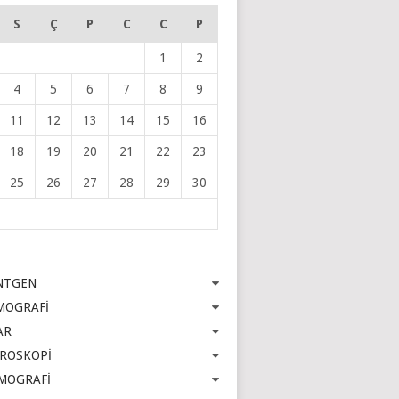
S
Ç
P
C
C
P
1
2
4
5
6
7
8
9
11
12
13
14
15
16
18
19
20
21
22
23
25
26
27
28
29
30
NTGEN
MOGRAFİ
AR
OROSKOPİ
MOGRAFİ