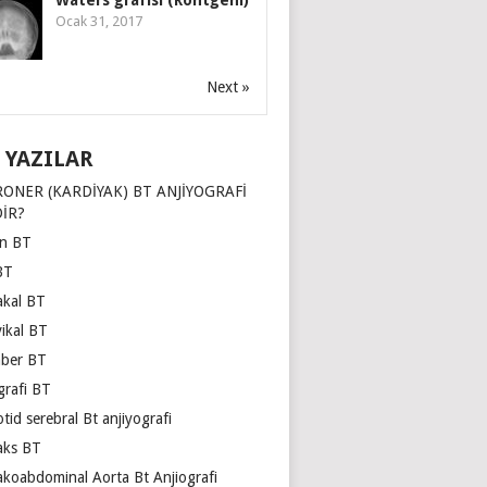
Waters grafisi (Röntgeni)
Ocak 31, 2017
Next »
 YAZILAR
ONER (KARDİYAK) BT ANJİYOGRAFİ
İR?
ın BT
BT
akal BT
vikal BT
ber BT
grafi BT
tid serebral Bt anjiyografi
aks BT
akoabdominal Aorta Bt Anjiografi