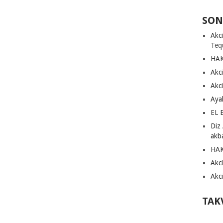
SON
Akci
Teq
HA
Akci
Akci
Aya
EL 
Diz 
akb
HA
Akci
Akci
TAK