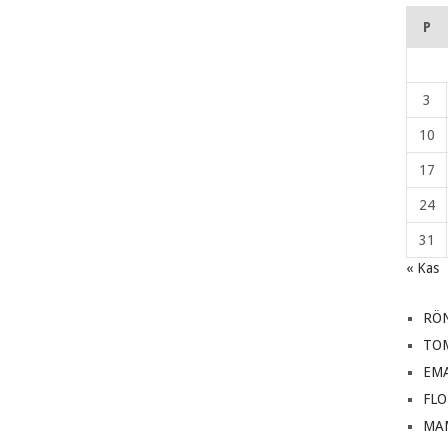
P
3
10
17
24
31
« Kas
RÖ
TO
EM
FL
MA