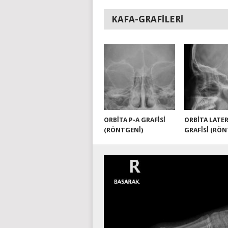
KAFA-GRAFILERI
ORBITA P-A GRAFISI
ORBITA LATE
(RÖNTGENI)
GRAFISI (RÖN