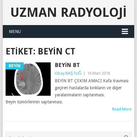
UZMAN RADYOLOJI
MENU
ETIKET:
BEYIN CT
BEYIN BT
BEYİN
Olcay BAŞTUĞ
|
16 Mart 2018
BEYİN BT ÇEKİM AMACI Kafa travması
geçiren hastalarda kırıkların ve diğer
yaralanmaların saptanması.
Beyin tümörlerinin saptanması.
Read More